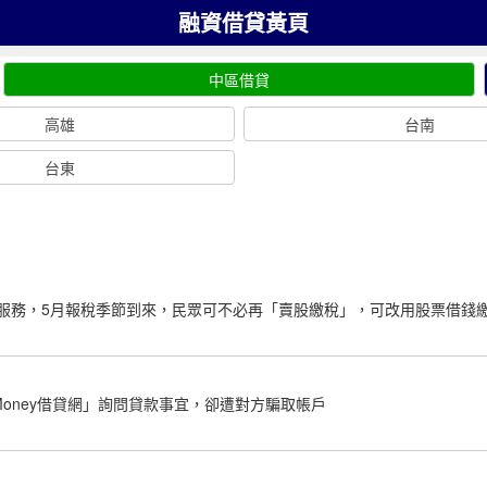
融資借貸黃頁
中區借貸
高雄
台南
台東
服務，5月報稅季節到來，民眾可不必再「賣股繳稅」，可改用股票借錢
Money借貸網」詢問貸款事宜，卻遭對方騙取帳戶