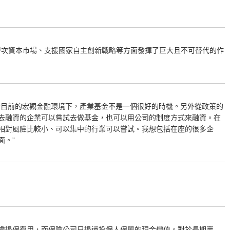
建多層次資本市場、支援國家自主創新戰略等方面發揮了巨大且不可替代的作
：“目前的宏觀金融環境下，產業基金不是一個很好的時機。另外從政策的
去融資的企業可以嘗試去做基金，也可以用公司的制度方式來融資。在
相對風險比較小、可以集中的行業可以嘗試。我想包括在座的很多企
面。”
擔退保費用，而保險公司只退還投保人保單的現金價值。對於長期壽