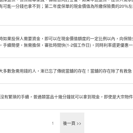
有可能一分錢也拿不到；第二年度保單的現金價值為所繳保險費的20％
如果投保人需要資金，即可以在現金價值額度的一定比例以內，向保險公司
手續簡便，無需擔保，審批時間快(1-2個工作日)，同時利率還更優惠
大多數急需用錢的人，漸已忘了傳統當舖的存在！當舖的存在除了有救急
鋪沒有繁瑣的手續，普通類當品十幾分鐘就可以拿到現金，即使是大宗物
1
後一頁 >>