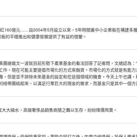
金分紅160億元……自2004年5月設立以來，5年時間裏中小企業板在構
業板的平穩推出和健康發展提供了有益的借鑒。
桑德集團總裁文一波就目前形勢下產業基金的看法回答了記者問，文總認為
工作，現在可能主要提倡市場化的方式來融資。市場化的方式就是有能力
難，但是並不排除未來基金的設定和在這個領域的機會。今天上午也講，
的紐帶團結起來，以滿足行業巨大的現金的需求，而基金只是其中一個方
財富大大縮水，高級奢侈品銷售商隨之難以生存，紛紛降價甩賣。
選擇退保。但保險專家說，壽險合同訂立後，如果中途退保，投保人需承