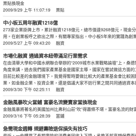
票貼換現金
2009/9/29 上午 11:07:19
票貼
中小板五周年融資1218億
273家企業掛牌上市，累計融資1218億元，總市值達9268億元，現
用。在創業板呼之欲出之際，有關專家指出，中小板5年來的實踐為創
2009/5/27 上午 09:43:20
融資
市場化融資 通過資本紐帶滿足行業需求
在由清華大學和中國水網聯合舉辦的“2009城市水業戰略論壇”上，
角度來講，過去我們國家產業基金是國家主導，國家在嘗試做這方面的
目前比較差的金融環境下，我覺得暫時要做比較大的產業基金會比較困
業，如金融企業、投資企業，還是倡議大家不妨行業之間共同通過資本
2009/3/30 下午 02:25:11
融資
金融風暴吹火當鋪 富豪名流變賣家當換現金
金融風暴將著名的美國加州比弗利山莊“吹”得蕭條不堪，富豪名流的
2009/3/16 下午 05:28:39
當鋪
急需現金週轉 規避壽險退保損失有技巧
最近，一些購買了長期壽險的消費者因收入下降，承擔不起高額保費而