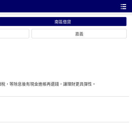
南區借貸
嘉義
繳稅，等除息後有現金進帳再還錢，讓理財更具彈性。